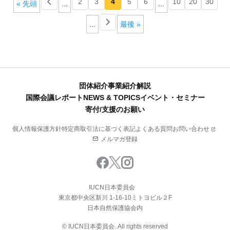
2
3
4
5
6
10
20
30
« 先頭
...
...
...
最後 »
団体紹介
事業紹介
解説
国際会議レポート
NEWS & TOPICS
イベント・セミナー
寄付/支援のお願い
個人情報保護方針
特定商取引法に基づく表記
よくある質問
お問い合わせ
メルマガ登録
IUCN日本委員会
東京都中央区新川 1-16-10ミトヨビル２F
日本自然保護協会内
© IUCN日本委員会. All rights reserved