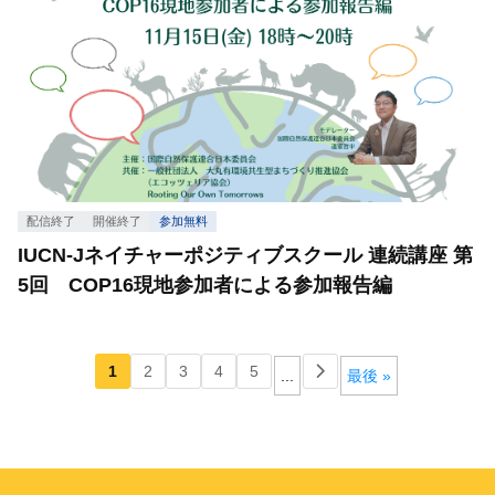
配信終了
開催終了
参加無料
IUCN-Jネイチャーポジティブスクール 連続講座 第
5回 COP16現地参加者による参加報告編
1
2
3
4
5
...
最後 »