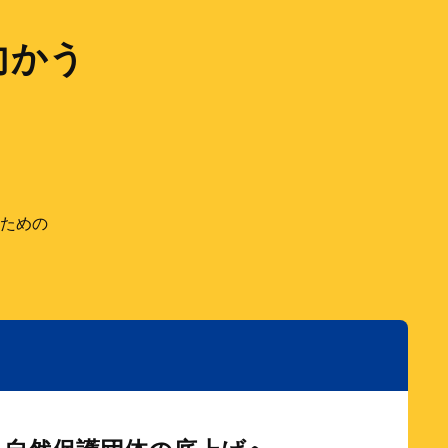
向かう
ための