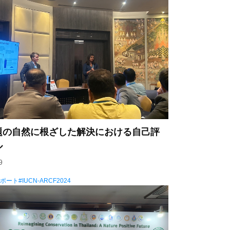
題の自然に根ざした解決における自己評
ル
9
レポート
IUCN-ARCF2024