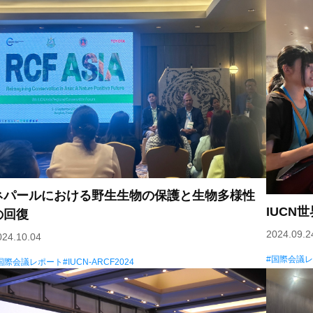
ネパールにおける野生生物の保護と生物多様性
IUC
の回復
2024.09.2
024.10.04
国際会議
国際会議レポート
IUCN-ARCF2024