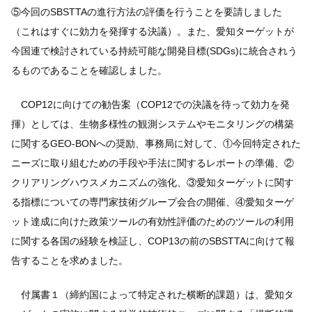
⑤今回のSBSTTAの進行方法の評価を行うことを要請しました
（これはすぐに効力を発揮する決議）。また、愛知ターゲットが
今国連で検討されている持続可能な開発目標(SDGs)に統合されう
るものであることを確認しました。
COP12に向けての勧告案（COP12での決議を待って効力を発
揮）としては、生物多様性の観測システムやモニタリングの構築
に関するGEO-BONへの奨励、事務局に対して、①今回特定された
ニーズに取り組むための手段や手法に関するレポートの準備、②
クリアリングハウスメカニズムの強化、③愛知ターゲットに関す
る指標についての専門家技術グループ会合の開催、④愛知ターゲ
ット達成に向けた政策ツールの有効性評価のためのツールの利用
に関する各国の経験を検証し、COP13の前のSBSTTAに向けて報
告することを求めました。
付属書１（締約国によって特定された横断的課題）は、愛知タ