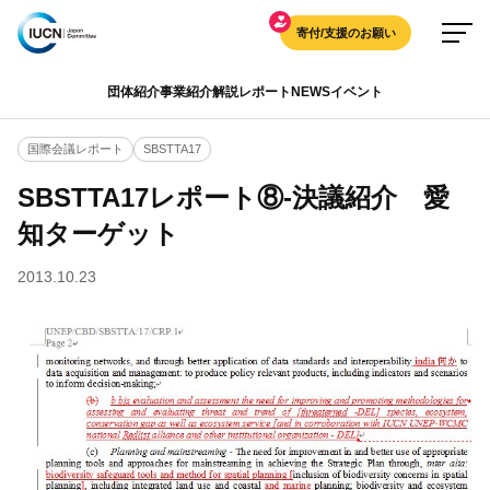
寄付/支援のお願い
団体紹介
事業紹介
解説
レポート
NEWS
イベント
国際会議レポート
SBSTTA17
SBSTTA17レポート⑧-決議紹介 愛
知ターゲット
2013.10.23