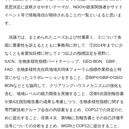
意思決定に反映させやすいテーマが、NGOや政策関係者がサイド
イベント等で情報発信が期待されることの一覧といえると思いま
す。
決議では、まとめられたニーズおよび付属署１、２について各
国に重要性を訴えるとともに事務局に対して、①2014年までに少
なくとも各愛知目標に対して１つ以上の指標設定を視野に、
IUCN、生物多様性指標パートナーシップ、GEO-BON、GBIF、
FAO、生物多様性先住民地域共同体フォーラム指標作業部会と時
宜にかなったコラボレーションをすること、②BIPやGBIFやGEO-
BONなどとも協同して、クリアリングハウスメカニズムの強化も
含む、地域レベルの能力開発を実施すること、③第5次国別報告書
や第4次国別報告書の成果も考慮しつつ、生物多様性指標に関する
専門家技術グループ会合の内容案をまとめ、COP12での決定のた
めに提出すること、④第４次、第5軸に別報告書とその自己評価手
法等についての分析をまとめ、WGRIとCOP12に提出すること、