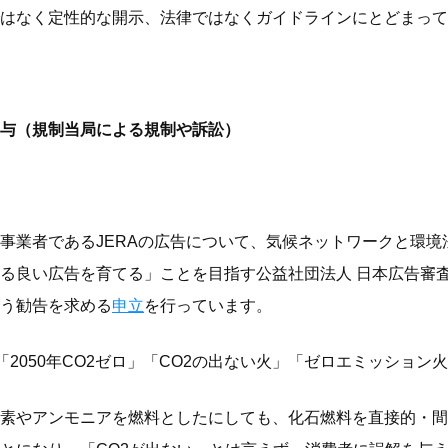
はなく定性的な開示、法律ではなくガイドラインにとどまって
与（規制当局による規制や訴訟）
事業者であるJERAの広告について、気候ネットワークと環境
る良い広告を育てる」ことを目指す公益社団法人 日本広告審査
う勧告を求める
申立
を行っています。
「2050年CO2ゼロ」「CO2の出ない火」「ゼロエミッショ
素やアンモニアを燃料としたにしても、化石燃料を直接的・間