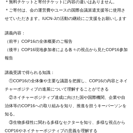
＊無料チケットと寄付チケットに内容の違いはありません。
＊ご寄付は、会の運営費やユースの国際会議派遣支援等に使用さ
せていただきます。IUCN-Jの活動の継続にご支援をお願いします
講義内容：
（前半）COP16の全体概要のご報告
（後半）COP16現地参加者による各々の視点から見たCOP16参加
報告
講義受講で得られる知識：
①COP16の全体像や主要な議題を把握し、COP16の内容とネイ
チャーポジティブの進展について理解することができる
②ネイチャーポジティブ達成に向けた国や国際機関、企業や自
治体等のCOP16への取り組みを知り、推進を担うキーパーソンを
知る。
③生物多様性に関わる多様なセクターを知り、多様な視点から
COP16やネイチャーポジティブの意義を理解する