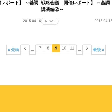
レポート】 ～基調
戦略会議 開催レポート】 ～基調
講演編②～
2015.04.16
2015.04.1
NEWS
7
8
9
10
11
« 先頭
...
...
最後 »