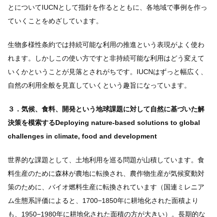
とについてIUCNとして指針を作るとともに、各地域で事例を作っ
ていくことをめざしています。
生物多様性条約では持続可能な利用の推進という表現がよく使わ
れます。しかしこの使い方ですと非持続可能な利用はどう変えて
いくかということが見落とされがちです。IUCNはずっと幅広く、
自然の利用全般を見直していくという趣旨になっています。
３．気候、食料、開発という地球課題に対して自然に基づいた解
決策を模索するDeploying nature-based solutions to global
challenges in climate, food and development
世界的な課題として、土地利用を巡る問題が山積しています。食
料生産のために森林が農地に転換され、農作物生産が気候変動対
策のために、バイオ燃料生産に転換されています（国連ミレニア
ム生態系評価によると、1700−1850年に耕地化された面積より
も、1950−1980年に耕地化された面積の方が大きい）。長期的な