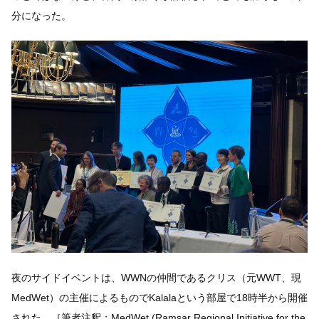
分になった。
夜のサイドイベントは、WWNの仲間であるクリス（元WWT、現
MedWet）の主催によるものでKalalaという部屋で18時半から開催
された。［筆者注釈：MedWet (Ramsar Regional Initiative for the