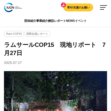
寄付/支援のお願い
団体紹介
事業紹介
解説
レポート
NEWS
イベント
Ram-COP15
国際会議レポート
ラムサールCOP15 現地リポート 7
月27日
2025.07.27