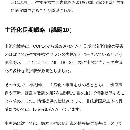
ンに活用し、生物多様性国家戦略および行動計画の作成と実施
に適宜関与することが奨励される。
主流化長期戦略（議題10）
主流化戦略は、COP14から議論されてきた長期主流化戦略の要素
のほぼ全てが生物多様性プランの実施でカバーされているという
認識を示し、14, 15, 16、18、19、22、23の実施に当たって主流
化の多様な選択肢が必要としました。
そのうえで、締約国に、主流化の推進を求めるとともに、優良事
例や革新、課題や教訓を第7次国別報告書を通じて情報提供するこ
とを求めました。情報提供の仕組みとして、非政府国家主体の貢
献については、[braket]がかかっています。
事務局に対しては、締約国や関係組織の情報提供を基に、欠けて