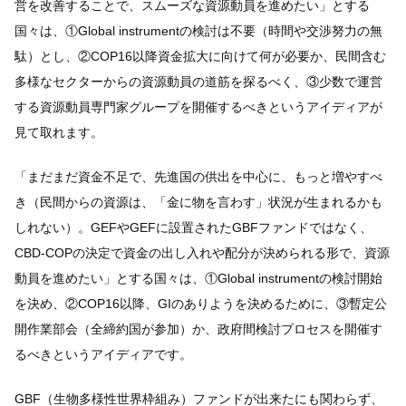
営を改善することで、スムーズな資源動員を進めたい」とする
国々は、①Global instrumentの検討は不要（時間や交渉努力の無
駄）とし、②COP16以降資金拡大に向けて何が必要か、民間含む
多様なセクターからの資源動員の道筋を探るべく、③少数で運営
する資源動員専門家グループを開催するべきというアイディアが
見て取れます。
「まだまだ資金不足で、先進国の供出を中心に、もっと増やすべ
き（民間からの資源は、「金に物を言わす」状況が生まれるかも
しれない）。GEFやGEFに設置されたGBFファンドではなく、
CBD-COPの決定で資金の出し入れや配分が決められる形で、資源
動員を進めたい」とする国々は、①Global instrumentの検討開始
を決め、②COP16以降、GIのありようを決めるために、③暫定公
開作業部会（全締約国が参加）か、政府間検討プロセスを開催す
るべきというアイディアです。
GBF（生物多様性世界枠組み）ファンドが出来たにも関わらず、