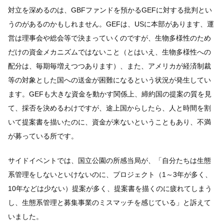
対立を深めるのは、GBFファンドを預かるGEFに対する批判とい
うのがあるのかもしれません。GEFは、USに本部があります、運
営は理事会や総会等で決まっていくのですが、生物多様性のため
だけの資金メカニズムではないこと（とはいえ、生物多様性への
配分は、毎期毎増えつつあります）、また、アメリカが経済制裁
等の対象とした国への送金が困難になるという状況が発生してい
ます。GEFも大きな資金を動かす関係上、締約国の提案の質を見
て、採否を決めるわけですが、途上国からしたら、人と時間を割
いて提案書を描いたのに、資金が来ないということもあり、不満
が募っている所です。
サイドイベントでは、国立公園の所感当局が、「自分たちは生態
系管理をしないといけないのに、プロジェクト（1～3年が多く、
10年などは少ない）提案が多く、提案書を描くのに疲れてしまう
し、生態系管理と募集事業のミスマッチを感じている」と訴えて
いました。