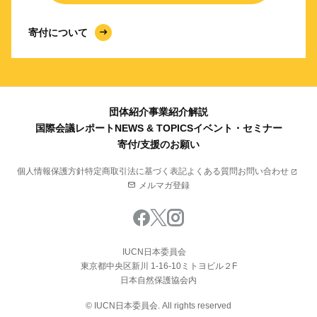
寄付について
団体紹介
事業紹介
解説
国際会議レポート
NEWS & TOPICS
イベント・セミナー
寄付/支援のお願い
個人情報保護方針
特定商取引法に基づく表記
よくある質問
お問い合わせ
メルマガ登録
IUCN日本委員会
東京都中央区新川 1-16-10ミトヨビル２F
日本自然保護協会内
© IUCN日本委員会. All rights reserved