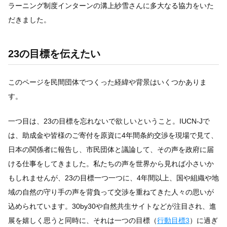
ラーニング制度インターンの溝上紗雪さんに多大なる協力をいた
だきました。
23の目標を伝えたい
このページを民間団体でつくった経緯や背景はいくつかありま
す。
一つ目は、23の目標を忘れないで欲しいということ。IUCN-Jで
は、助成金や皆様のご寄付を原資に4年間条約交渉を現場で見て、
日本の関係者に報告し、市民団体と議論して、その声を政府に届
ける仕事をしてきました。私たちの声を世界から見れば小さいか
もしれませんが、23の目標一つ一つに、4年間以上、国や組織や地
域の自然の守り手の声を背負って交渉を重ねてきた人々の思いが
込められています。30by30や自然共生サイトなどが注目され、進
展を嬉しく思うと同時に、それは一つの目標（
行動目標3
）に過ぎ