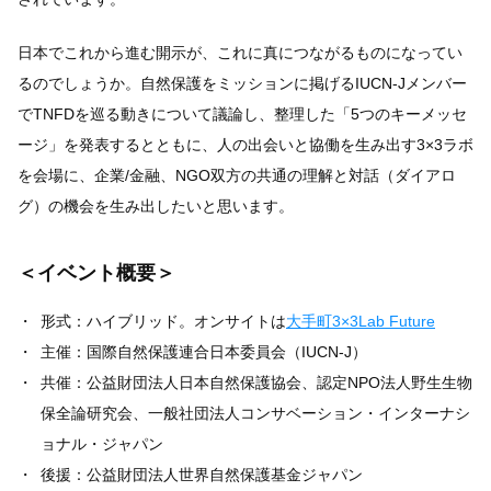
日本でこれから進む開示が、これに真につながるものになってい
るのでしょうか。自然保護をミッションに掲げるIUCN-Jメンバー
でTNFDを巡る動きについて議論し、整理した「5つのキーメッセ
ージ」を発表するとともに、人の出会いと協働を生み出す3×3ラボ
を会場に、企業/金融、NGO双方の共通の理解と対話（ダイアロ
グ）の機会を生み出したいと思います。
＜イベント概要＞
形式：ハイブリッド。オンサイトは
大手町3×3
Lab Future
主催：国際自然保護連合日本委員会（IUCN-J）
共催：公益財団法人日本自然保護協会、認定NPO法人野生生物
保全論研究会、一般社団法人コンサベーション・インターナシ
ョナル・ジャパン
後援：公益財団法人世界自然保護基金ジャパン