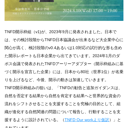
TNFD開示枠組（v1)が、2023年9月に発表されました。日本で
は、その検討段階からTNFD日本協議会が出来るなど大企業中心に
関心が高く、検討段階のv0.4あるいは1.0対応の試行的な形も含め
た開示レポートも日本企業から出てきています。2024年1月のダ
ボス会議で発表されたTNFDアーリーアダプター（開示枠組みに基
づく開示を宣言した企業）には、日本から80社（世界1位）が名乗
りを上げるなど、今後、開示の動きは加速していきます。
TNFD開示枠組みの狙いは、「TNFDの勧告と追加ガイダンスは、
自然を否定する結果から自然を肯定する結果へと世界的な資金の
流れをシフトさせることを支援することを究極の目的として、組
織が進化する自然関連の問題について報告し、行動することを支
援するように設計されている。（
TNFD Our workより仮訳
）
」と
されています。